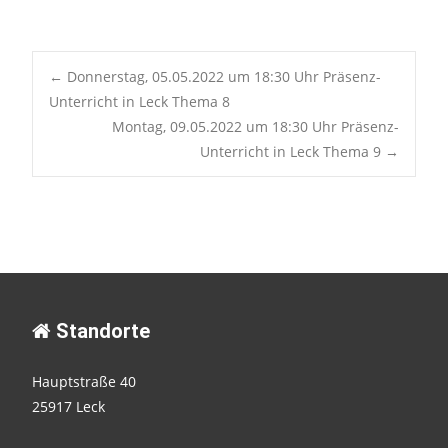
Post
←
Donnerstag, 05.05.2022 um 18:30 Uhr Präsenz-
Unterricht in Leck Thema 8
Montag, 09.05.2022 um 18:30 Uhr Präsenz-
navigation
Unterricht in Leck Thema 9
→
Standorte
Hauptstraße 40
25917 Leck