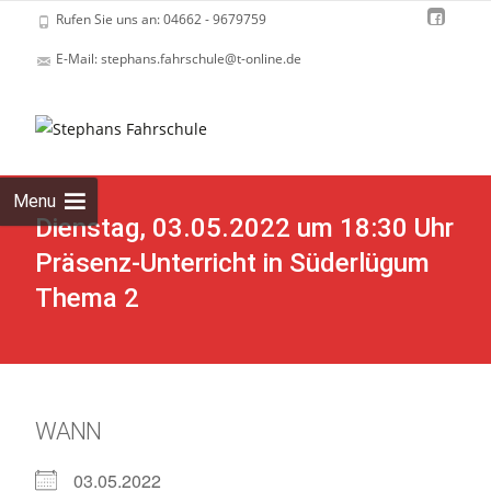
Rufen Sie uns an: 04662 - 9679759
E-Mail: stephans.fahrschule@t-online.de
Skip
to
cont
Menu
Dienstag, 03.05.2022 um 18:30 Uhr
Präsenz-Unterricht in Süderlügum
Thema 2
WANN
03.05.2022